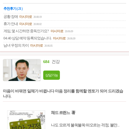
앓이는 성숙한 인간이 되기 위한 통과의례이
추천후기 ( 21 )
자 성장통이라 할 수 있다. 『마음앓이』는 6
가지의 감정을 바탕으로 우리가 살면서 겪게
공황 장애
마시마로
20.08.19
되는 크고 작은 마음앓이를 사례를 제시해 구
휴가 안내
마시마로
20.08.02
체적으로 조망해주고 있다. 장나라, 이경규,
게임, 몇 시간하면 중독인가요?
마시마로
20.06.09
정형돈 등 연예인들이 앓고 있다고 고백하면
04:40 상담 예약 등록되었습니다.
마시마로
20.06.09
서 널리 알려진 공황장애를 비롯해, 많은 사람
남녀 우정의 차이
마시마로
20.06.05
이 흔히 겪고 있는 우울증, 사회공포증, 결정
장애, 장녀(장남) 콤플렉스, 분노조절장애, 피
해망상증, 중독, 의존성 인격장애, 강박사고,
684
건강
집착 등 29개의 사례가 소개되고 있다. 그들의
이야기는 단지 사례라기보다 내놓고 말하지
상담가능
못하지만 살아가면서 우리 누구나 겪고 고민
하는 문제들이기에 마치 자신이 상담과 치유
를 받는 느낌으로 이 책을 읽어내려가게 될 것
마음이 바꿔면 일체가 바뀝니다 마음 정리를 함께할 멘토가 되어 드리겠습
이다.
니다.
채드 르쥔느 著
나도 모르게 불쑥불쑥 떠오르는 걱정, 불안...