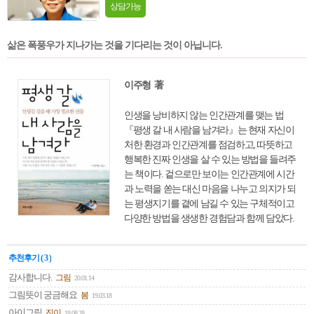
상담가능
삶은 폭풍우가 지나가는 것을 기다리는 것이 아닙니다.
이주형 著
인생을 낭비하지 않는 인간관계를 맺는 법
『평생 갈 내 사람을 남겨라』는 현재 자신이
처한 환경과 인간관계를 점검하고, 따뜻하고
행복한 진짜 인생을 살 수 있는 방법을 들려주
는 책이다. 겉으로만 보이는 인간관계에 시간
과 노력을 쏟는 대신 마음을 나누고 의지가 되
는 평생지기를 곁에 남길 수 있는 구체적이고
다양한 방법을 생생한 경험담과 함께 담았다.
각 장마다 개인과 조직이 자기 사람을 얻을 수
있는 다양한 이야기가 등장한다. 평생 함께 갈
추천후기 ( 3 )
튼튼한 인간관계를 위해, 스스로 ‘인간관계를
맺을 만한 사람’이 되는 43가지 방법을 소개하
감사합니다.
그림
20.01.14
고 있다.
그림뜻이 궁금해요
봄
19.03.18
아이그림
진이
18.08.28