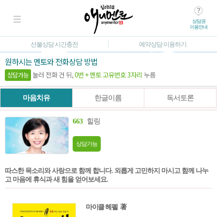
상담권
이용안내
선불상담 시간충전
예약상담 이용하기
원하시는 멘토와 전화상담 방법
눌러 전화 건 뒤,
0번 + 멘토 고유번호 3자리
누름
상담가능
마음치유
한글이름
독서토론
663
힐링
상담가능
따스한 목소리와 사랑으로 함께 합니다. 외롭게 고민하지 마시고 함께 나누
고 마음에 휴식과 새 힘을 얻어보세요.
마이클 헤펠 著