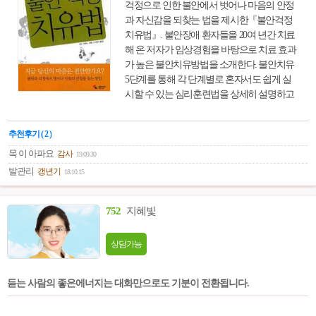
걱정으로 인한 불안에서 벗어나 마음의 안정
과 자신감을 되찾는 법을 제시한『불안걱정
치유법』. 불안장애 환자들을 20여 년간 치료
해 온 저자가 임상경험을 바탕으로 치료 효과
가 높은 불안치유방법을 소개한다. 불안치유
5단계를 통해 각 단계별로 혼자서도 쉽게 실
시할 수 있는 심리훈련법을 상세히 설명하고
걱정 많은 사람들이 실생활에서 어려움을 겪
는 부분에 대한 실질적인 해결책도 수록했다.
추천후기 ( 2 )
마음의 불안을 해소하고 복잡한 마음에서 벗
어나 평화로운 삶을 살아갈 수 있도록 했다.
목 이 아파요
감사
19.09.30
이 책은 저자가 발견한 수용전념치료를 쉽게
발관리
갱년기
18.10.15
이해할 수 있도록 알려주고 해야 할 일과 해서
는 안 될 사항들을 담았다. 또한 독자들이 궁
752
지혜빛
금해하거나 제기할 수 있는 질문까지 미리 예
상하여 해결책을 보여준다. "
상담가능
듣는 사람의 좋은에너지는 대화만으로도 기분이 전환됩니다.