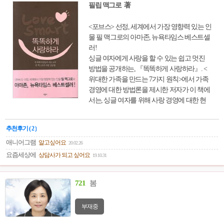
필립 맥그로 著
<포브스> 선정, 세계에서 가장 영향력 있는 인
물 필 맥그로의 아마존, 뉴욕타임스 베스트셀
러!
싱글 여자에게 사랑을 할 수 있는 쉽고 멋진
방법을 공개하는, 『똑똑하게 사랑하라』. <
위대한 가족을 만드는 7가지 원칙>에서 가족
경영에 대한 방법론을 제시한 저자가 이 책에
서는, 싱글 여자를 위해 사랑 경영에 대한 현
실적인 방법론을 제시하고 있다. 우리는 단순
히 '함께 있다는 것'만으로는 만족하지 않는다.
추천후기 ( 2 )
특별한 사랑에 빠지고 싶어하기 때문이다. 세
상 모든 사람이 사랑에 빠지고 싶어한다면, 사
애니어그램
알고싶어요
20.02.26
랑이 쉬어야 한다. 하지만 현실에서의 사랑은
요즘세상에
상담사가 되고 싶어요
19.10.31
어렵기만 하다. 저자는 이처럼 사랑 때문에 고
민하고 있는 싱글 여자에게 날카로운 충고를
721
봄
던지고 있다. 아울러 우리에게 자신을 바꿀 의
지가 있어야 사랑도 할 수 있음을 강조하고,
우리가 자신을 먼저 사랑해야 남자도 우리를
부재중
사랑함을 역설한다. 이 책은 변명만 늘어놓으