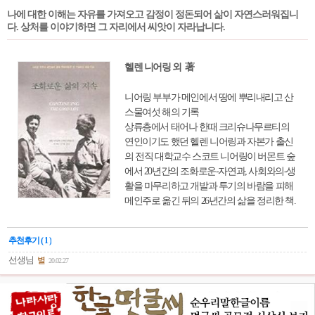
면서 사랑에 수동적인 싱글 여자에 대한 질책
나에 대한 이해는 자유를 가져오고 감정이 정돈되어 삶이 자연스러워집니
으로 시작한다. 저자는 남자의 관점에서 여자
다. 상처를 이야기하면 그 자리에서 씨앗이 자라납니다.
의 사랑 방법에 대한 조언을 흥미롭게 풀어놓
으면서, 남자 고르는 방법 등을 가르쳐주고 있
다. 또한 남자가 여자한테 공개하지 않는 그들
헬렌 니어링 외 著
만의 욕구 등을 소개하고 있으며, 그들의 말과
행동을 분석하는 방법 등도 알려준다. 이처럼
니어링 부부가 메인에서 땅에 뿌리내리고 산
이 책은 사랑에 서툰 우리에게 자신감을 심어
스물여섯 해의 기록
주고 있다.
상류층에서 태어나 한때 크리슈나무르티의
연인이기도 했던 헬렌 니어링과 자본가 출신
의 전직 대학교수 스코트 니어링이 버몬트 숲
에서 20년간의 조화로운-자연과, 사회와의-생
활을 마무리하고 개발과 투기의 바람을 피해
메인주로 옮긴 뒤의 26년간의 삶을 정리한 책.
윤구병의 추천사 대로 귀농 안내서로도 쓰일
수 있겠지만, 도시에서 메말라가는 현대인에
추천후기 ( 1 )
게 진정 조화롭고 인간에게 편안한 삶의 의미
를 깨우쳐주는 효과 또한 클 것이다.
선생님
별
20.02.27