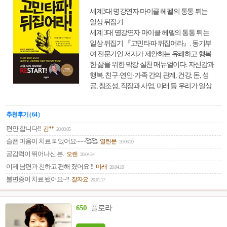
세계3대 명강연자 마이클 헤펠의 통통 튀는
일상 뒤집기
세계 3대 명강연자 마이클 헤펠의 통통 튀는
일상 뒤집기 『고민타파 뒤집어라』. 동기부
여 전문가인 저자가 제안하는 유쾌하고 행복
한 삶을 위한 막강 실천 매뉴얼이다. 자신감과
행복, 친구·연인·가족 간의 관계, 건강, 돈, 성
공, 창조성, 직장과 사업, 미래 등 우리가 일상
에서 흔히 접하는 다양한 문제들을 ‘뒤집어’
삶을 업그레이드하는 구체적 방법을 소개한
추천후기 ( 64 )
다. 이를 통해 고정관념을 탈피하고 새로운 시
각으로 세상을 바라볼 수 있도록 도와준다.
편안 합니다!!
김**
20.09.05
슬픈 마음이 치료 되었어요~~~🥰🥰
열린문
20.06.20
공감력이 뛰어나신 분.
오랜
20.04.24
이제 남편과 친하고 편해 졌어요 !!
미래
20.04.10
불면증이 치료 됐어요~!!
잘자요
20.01.17
650
플로라