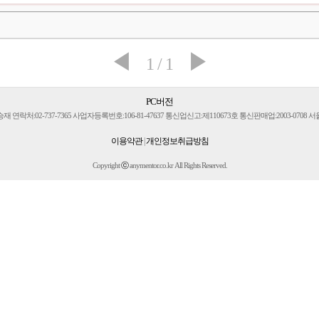
◀
▶
1 / 1
PC버전
락처:02-737-7365 사업자등록번호:106-81-47637 통신업신고:제110673호 통신판매업:2003-0708
이용약관
|
개인정보취급방침
Copyright
ⓒ
anymentor.co.kr All Rights Reserved.