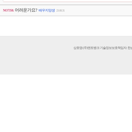
어려운가요?
배우지망생
NO7350.
23.08.31
상호명:(주)멘토뱅크 기술정보보호책임자: 한승재 연