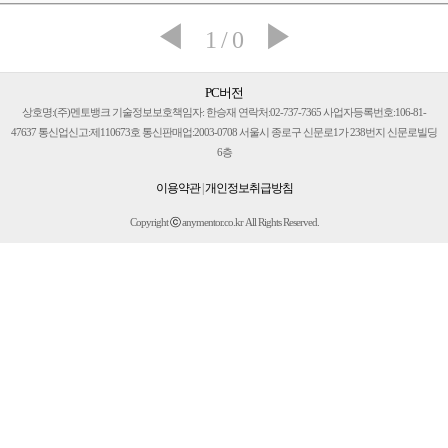
◀
▶
1 / 0
PC버전
상호명:(주)멘토뱅크 기술정보보호책임자: 한승재 연락처:02-737-7365 사업자등록번호:106-81-
47637 통신업신고:제110673호 통신판매업:2003-0708 서울시 종로구 신문로1가 238번지 신문로빌딩
6층
이용약관
|
개인정보취급방침
Copyright
ⓒ
anymentor.co.kr All Rights Reserved.