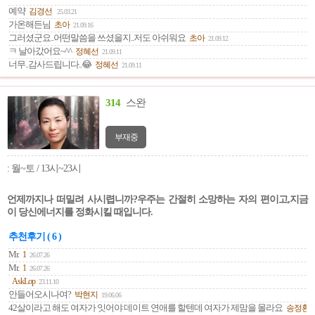
예약
김경선
25.03.21
가온해든님
초아
21.09.16
그러셨군요..어떤말씀을 쓰셨을지..저도 아쉬워요
초아
21.09.12
ㅋ 날아갔어요~^^
정혜선
21.09.11
너무..감사드립니다..😂
정혜선
21.09.11
314
스완
부재중
: 월~토 / 13시~23시
언제까지나 떠밀려 사시렵니까?우주는 간절히 소망하는 자의 편이고,지금
이 당신에너지를 정화시킬 때입니다.
추천후기 ( 6 )
Mr.
1
26.07.26
Mr.
1
26.07.26
AskLop
23.11.10
안들어오시나여?
박현지
19.06.06
42살이라고 해도 여자가 잇어야 데이트 연애를 할텐데 여자가 제맘을 몰라요
송정환