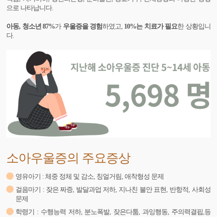
으로 나타납니다.
아동, 청소년 87%
가
우울증을 경험
하였고,
10%는 치료가 필요
한 상황입니
다.
소아우울증의 주요증상
영유아기 : 체중 정체 및 감소, 칭얼거림, 애착형성 문제
걸음마기 : 잦은 짜증, 발달과업 저하, 지나친 불안 표현, 반항적, 사회성
문제
학령기 : 수행능력 저하, 분노폭발, 잦은다툼, 과잉행동, 주의력결핍,등