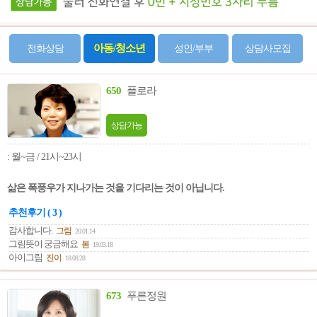
아동/청소년
전화상담
성인/부부
상담사모집
650
플로라
상담가능
: 월~금 / 21시~23시
삶은 폭풍우가 지나가는 것을 기다리는 것이 아닙니다.
추천후기 ( 3 )
감사합니다.
그림
20.01.14
그림뜻이 궁금해요
봄
19.03.18
아이그림
진이
18.08.28
673
푸른정원