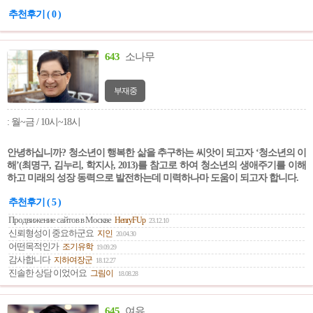
추천후기 ( 0 )
643
소나무
부재중
: 월~금 / 10시~18시
안녕하십니까? 청소년이 행복한 삶을 추구하는 씨앗이 되고자 ‘청소년의 이
해’(최명구, 김누리, 학지사, 2013)를 참고로 하여 청소년의 생애주기를 이해
하고 미래의 성장 동력으로 발전하는데 미력하나마 도움이 되고자 합니다.
추천후기 ( 5 )
Продвижение сайтов в Москве
HenryFUp
23.12.10
신뢰형성이 중요하군요
지인
20.04.30
어떤목적인가
조기유학
19.09.29
감사합니다
지하여장군
18.12.27
진솔한 상담 이었어요
그림이
18.08.28
645
여유