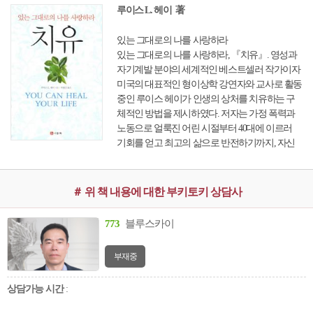
루이스 L. 헤이 著
있는 그대로의 나를 사랑하라
있는 그대로의 나를 사랑하라, 『치유』. 영성과
자기계발 분야의 세계적인 베스트셀러 작가이자
미국의 대표적인 형이상학 강연자와 교사로 활동
중인 루이스 헤이가 인생의 상처를 치유하는 구
체적인 방법을 제시하였다. 저자는 가정 폭력과
노동으로 얼룩진 어린 시절부터 40대에 이르러
기회를 얻고 최고의 삶으로 반전하기까지, 자신
을 성숙하게 만든 삶의 여정을 솔직담백하게 들
려준다. 더불어 어떻게 해야 자신과 남을 용서하
고 사랑하며, 평안을 누릴 수 있을지를 명쾌하게
＃ 위 책 내용에 대한 부키토키 상담사
설명하고, 이를 통해 자신을 사랑하는 법과 변화
하는 법을 알려준다.
773
블루스카이
부재중
상담가능 시간
: