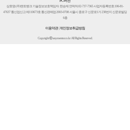
PC버전
상호명:(주)멘토뱅크 기술정보보호책임자: 한승재 연락처:02-737-7365 사업자등록번호:106-81-
47637 통신업신고:제110673호 통신판매업:2003-0708 서울시 종로구 신문로1가 238번지 신문로빌딩
6층
이용약관
|
개인정보취급방침
Copyright
ⓒ
anymentor.co.kr All Rights Reserved.