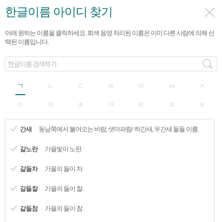
한글이름 아이디 찾기
상담권
이용안내
아래 원하는 이름을 클릭하세요. 회색 음영 처리된 이름은 이미 다른 사람에 의해 선
택된 이름입니다.
선불상담 시간충전
예약상담 이용하기
한글이름 아이디로 회원가입
ㄱ
ㄴ
ㄷ
ㄹ
ㅁ
ㅂ
ㅅ
애니멘토는 일률적인 영어 ID 체계에서 벗어나,
우리 겨레의 얼이 담긴 한글로 ID를 만들어 드리고 있습니다.
ㅇ
ㅈ
ㅊ
ㅋ
ㅌ
ㅍ
ㅎ
이에 ‘한글이름연구소’가 엄선한 1만여개의 한글 아이디를
고객님들께 선물하오니, 한글로 손쉽게 서비스를 이용해보세요!
간새
동남쪽에서 불어오는 바람, 샛마파람/ 하간새, 우간새 들들 이름.
갈노란
가을빛이 노란.
찾기
한글이름
갈들차
가을의 들이 차.
※한글이름 아이디로 로그인이 가능합니다.
이메일
갈들찰
가을의 들이 찰.
※ 한글이름 아이디로 로그인이 어려운 경우 이메일로도 로그인이 가능
갈들참
가을의 들이 참.
합니다.