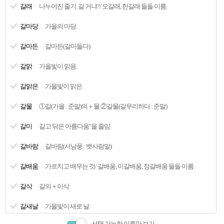
갈래
나누어진 줄기. 갈 거냐?/ 오갈래, 한갈래 들들 이름.
비밀번호
갈마당
가을의 마당.
비밀번호확인
갈마든
갈마든(갈마들다)
-
-
전송
전화번호
갈맑
가을빛이 맑음.
인증
인증번호
갈맑은
가을빛이 맑은.
서비스 이용약관에 동의합니다.
이용약관 전문보기
갈물
①갈(가을 : 준말)의＋물 ②갈물(갈무리하다 : 준말)
개인정보 취급방침에 동의합니다.
개인정보 취급방침 전문보기
갈미
갈고 닦은 아름다움"을 줄임
완료
갈바람
갈바람(서남풍 : 뱃사람말)
취소
갈배움
가르치고 배우는 것/ 갈배움, 이갈배움, 정갈배움 들들 이름.
갈삭
갈의＋이삭
PC버전
상호명:(주)멘토뱅크 기술정보보호책임자: 한승재 연락처:02-737-7365 사업자등록번호:106-81-
갈새날
가을빛이 새로 날.
47637 통신업신고:제110673호 통신판매업:2003-0708 서울시 종로구 신문로1가 238번지 신문로빌딩
6층