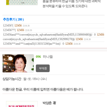
름을 분류하여 한글 이름 짓기에 대한 과학적
분석력을 키울 수 있도록 도와준다.
추천후기 ( 200 )
123456"(
123456
22.01.30
123456??"(
123456
22.01.30
123456and/**/convert(int,sys.fn_sqlvarbasetostr(HashBytes(MD5,1158969480)))〉0
123456
22
convert(int,sys.fn_sqlvarbasetostr(HashBytes(MD5,1592999278)))
123456
22.01.30
123456/**/and/**/cast(md5(1130315266)as/**/int)〉0
123456
22.01.30
096
하나뜰
부재중
상담가능시간
: 월~토 / 09시~24시
아름다운 한글, 우리 이름에 입히면 아름다움은 배가 됩니다.
박양춘 著