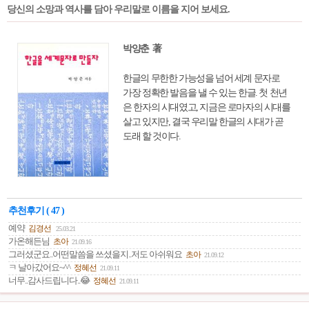
당신의 소망과 역사를 담아 우리말로 이름을 지어 보세요.
박양춘 著
한글의 무한한 가능성을 넘어 세계 문자로
가장 정확한 발음을 낼 수 있는 한글. 첫 천년
은 한자의 시대였고, 지금은 로마자의 시대를
살고 있지만, 결국 우리말 한글의 시대가 곧
도래 할 것이다.
추천후기 ( 47 )
예약
김경선
25.03.21
가온해든님
초아
21.09.16
그러셨군요..어떤말씀을 쓰셨을지..저도 아쉬워요
초아
21.09.12
ㅋ 날아갔어요~^^
정혜선
21.09.11
너무..감사드립니다..😂
정혜선
21.09.11