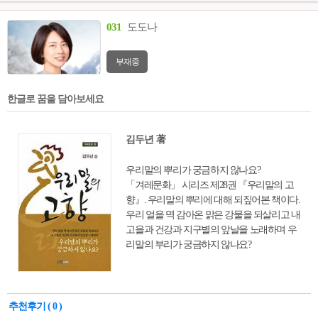
031
도도나
부재중
한글로 꿈을 담아보세요
김두년 著
우리말의 뿌리가 궁금하지 않나요?
「겨레문화」 시리즈 제28권 『우리말의 고
향』. 우리말의 뿌리에 대해 되짚어본 책이다.
우리 얼을 멱 감아온 맑은 강물을 되살리고 내
고을과 건강과 지구별의 앞날을 노래하며 우
리말의 부리가 궁금하지 않나요?
추천후기 ( 0 )