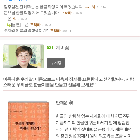
일주일전 전화주신 분 한글 작명 지어 두었습니다.
프라하
25.09.14
문**님 한글 작명 지어 두었습니다.
프라하
21.06.19
쿠폰
희
21.06.13
[답변] 쿠폰
프라하
21.06.13
숫자와 이름의 영향력이란?
프라하
20.01.14
621
제비꽃
부재중
아름다운 우리말! 이름으로도 마음과 정서를 표현한다고 생각합니다. 자랑
스러운 우리글로 한글이름을 만들고 선물해 보세요!!
반재원 著
한글의 방향성 없는 세계화에 대한 긴급진단
지금까지의 한글연구는 19세기 말에 정립된
서양 언어학의 잣대로 접근했기에, 세종대왕
의 훈민정음 창제시 원래 의도와는 조금 차이