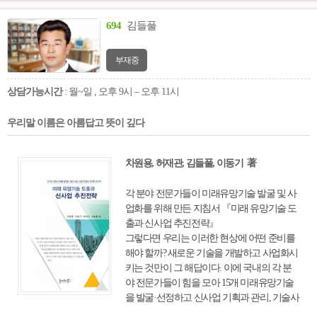
694
김들풀
부재중
상담가능시간
: 월~일 , 오후 9시 – 오후 11시
우리말 이름은 아름답고 뜻이 깊다
차원용, 허재관, 김들풀, 이동기 著
각 분야 전문가들이 미래유망기술 발굴 및 사
업화를 위해 만든 지침서 『미래 유망기술 도
출과 신사업 추진전략』
그렇다면 우리는 이러한 현상에 어떤 준비를
해야 할까? 새로운 기술을 개발하고 사업화시
키는 것만이 그 해답이다. 이에 국내의 각 분
야 전문가들이 힘을 모아 15개 미래유망기술
을 발굴·선정하고 신사업 기획과 관리, 기술사
업화 전략 과 기술 마케팅 실무를 세세히 다룬