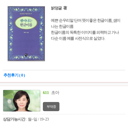
밝덩굴 著
예쁜 순우리말 단어 뜻이좋은 한글이름_샘이
나는 한글이름
한글이름의 독특한 이미지를 피력하고 가나
다순 이름 예를 사전식으로 실었다.
추천후기 ( 0 )
611
초아
부재중
상담가능시간
: 월~일 / 19~23