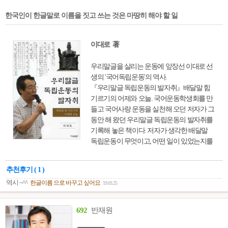
한국인이 한글말로 이름을 짓고 쓰는 것은 마땅히 해야 할 일
이대로 著
우리말글을 살리는 운동에 앞장선 이대로 선
생의 '국어독립운동'의 역사.
『우리말글 독립운동의 발자취』배달말 힘
기르기의 어제와 오늘. 국어운동학생회를 만
들고 국어사랑 운동을 실천해 오던 저자가 그
동안 해 왔던 우리말글 독립운동의 발자취를
기록해 놓은 책이다. 저자가 생각한 배달말
독립운동이 무엇이고, 어떤 일이 있었는지를
소개한다.
추천후기 ( 1 )
역시 ~^^
한글이름 으로 바꾸고 싶어요
19.03.25
692
반재원