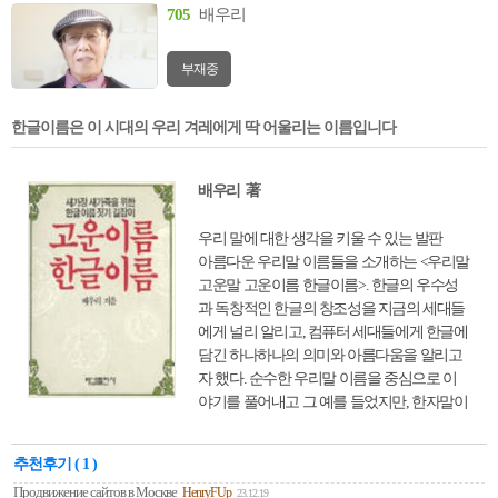
705
배우리
부재중
한글이름은 이 시대의 우리 겨레에게 딱 어울리는 이름입니다
배우리 著
우리 말에 대한 생각을 키울 수 있는 발판
아름다운 우리말 이름들을 소개하는 <우리말
고운말 고운이름 한글이름>. 한글의 우수성
과 독창적인 한글의 창조성을 지금의 세대들
에게 널리 알리고, 컴퓨터 세대들에게 한글에
담긴 하나하나의 의미와 아름다움을 알리고
자 했다. 순수한 우리말 이름을 중심으로 이
야기를 풀어내고 그 예를 들었지만, 한자말이
라도 거의 순수 우리말처럼 된 것도 일부 포
함하였다. 세월에 흐름에 따라 달라진 이름들
추천후기 ( 1 )
을 살펴보면서 우리말에 대한 생각을 키울 수
Продвижение сайтов в Москве
HenryFUp
있는 발판을 마련해 준다.
23.12.19