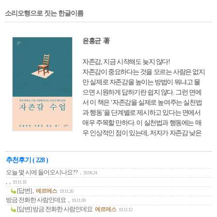
소리오행으로 짓는 한글이름
윤홍균 著
자존감, 지금 시작해도 늦지 않다!
자존감이 중요하다는 것을 모르는 사람은 없지
만 실제로 자존감을 높이는 방법이 뭐냐고 물
으면 시원하게 답하기란 쉽지 않다. 그런 면에
서 이 책은 ‘자존감을 실제로 높여주는 실천법
과 행동’을 단계별로 제시하고 있다는 면에서
매우 주목할 만하다. 이 실천법과 행동에는 매
우 인상적인 점이 있는데, 저자가 자존감 낮은
사람들의 평소 심리상태를 간파해 그들이 느낄
저항감과 불편함마저 이해시키고 설득해낸다
추천후기 ( 228 )
는 점이다. 마지막 수업까지 함께 한다면 어느
오늘 몇 시에 들어오시나요??
.
새 책을 읽기 전과 완전히 다른 시선과 자존감
20.06.24
,
,
19.11.18
으로 무장해있는 자신을 발견하게 될 것이다.
[답변] ,
에르메스
19.11.20
방금 전화한 사람인데요
,
19.11.09
[답변] 방금 전화한 사람인데요
에르메스
19.11.12