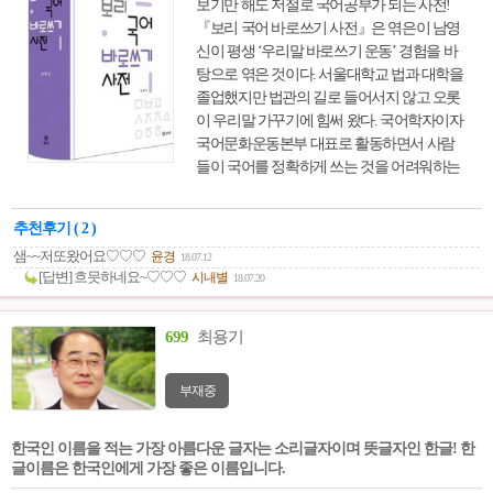
보기만 해도 저절로 국어공부가 되는 사전!
『보리 국어 바로쓰기 사전』은 엮은이 남영
신이 평생 ‘우리말 바로쓰기 운동’ 경험을 바
탕으로 엮은 것이다. 서울대학교 법과 대학을
졸업했지만 법관의 길로 들어서지 않고 오롯
이 우리말 가꾸기에 힘써 왔다. 국어학자이자
국어문화운동본부 대표로 활동하면서 사람
들이 국어를 정확하게 쓰는 것을 어려워하는
점을 오랫동안 보아 왔다. 그래서 사람들이
손쉽게 상황에 알맞은 말을 골라 정확하게 쓸
추천후기 ( 2 )
수 있도록 구성하였다.
샘~~저또왔어요♡♡♡
윤경
18.07.12
[답변] 흐믓하네요~♡♡♡
시내별
18.07.20
699
최용기
부재중
한국인 이름을 적는 가장 아름다운 글자는 소리글자이며 뜻글자인 한글! 한
글이름은 한국인에게 가장 좋은 이름입니다.