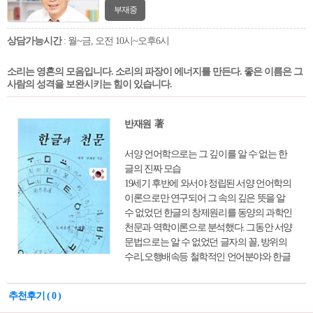
부재중
상담가능시간
: 월~금, 오전 10시~오후6시
소리는 영혼의 모음입니다. 소리의 파장이 에너지를 만든다. 좋은 이름은 그
사람의 성격을 보완시키는 힘이 있습니다.
반재원 著
서양 언어학으로는 그 깊이를 알 수 없는 한
글의 진짜 모습
19세기 후반에 와서야 정립된 서양 언어학의
이론으로만 연구되어 그 속의 깊은 뜻을 알
수 없었던 한글의 창제원리를 동양의 과학인
천문과 역학이론으로 분석했다. 그동안 서양
문법으로는 알 수 없었던 글자의 꼴, 방위의
수리,오행배속등 철학적인 언어분야와 한글
창제의 바탕을 알 수 있고 한글이 세계적으로
과학적인 문자라는 찬사를 받고 있는 이유를
추천후기 ( 0 )
알 수 있다.