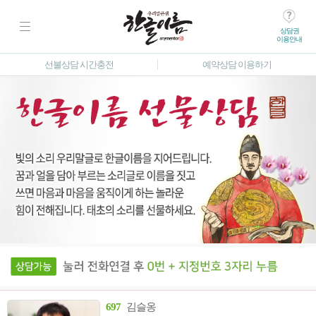
상담권
이용안내
선불상담 시간충전
예약상담 이용하기
697
김슬옹