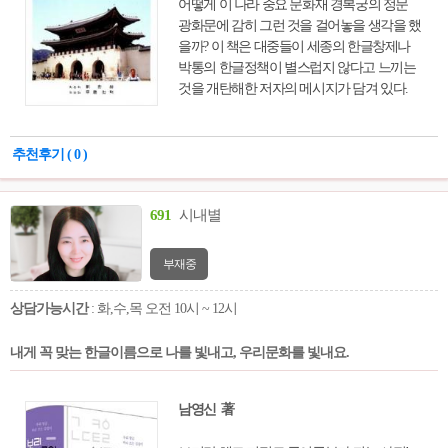
어떻게 이 나라 중요 문화재 경복궁의 정문
광화문에 감히 그런 것을 걸어놓을 생각을 했
을까? 이 책은 대중들이 세종의 한글창제나
박통의 한글정책이 별스럽지 않다고 느끼는
것을 개탄해한 저자의 메시지가 담겨 있다.
추천후기 ( 0 )
691
시내별
부재중
상담가능시간
: 화,수,목 오전 10시 ~ 12시
내게 꼭 맞는 한글이름으로 나를 빛내고, 우리문화를 빛내요.
남영신 著