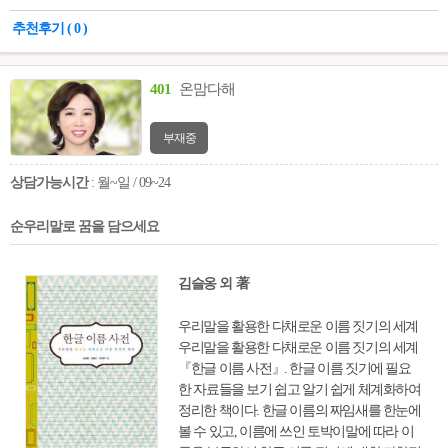
책을 내놓게 되었다. 특히 미래유망기술 선정
추천후기 ( 0 )
은 정량적 정성적 지표를 통해 미래유망기술
을 한눈에 파악할 수 있도록 로드맵을 도출했
다, 또한 새로 진입된 미래유망기술에 대해서
401
온맘다해
는 바로 현장에 적용할 수 있도록 다각적인 접
근과 방법을 제시해 국가정책 및 기업들이 작
부재중
용할 수 있도록 구성하였다. 치열한 경쟁에서
국내 기업과 기관들에게 좋은 로드맵을 제공
상담가능시간
: 월~일 / 09~24
할 수 있는 책으로 자리매김하기를 바란다.
순우리말로 꿈을 담으세요
김슬옹 외 著
우리말을 활용한 다채로운 이름 짓기의 세계
우리말을 활용한 다채로운 이름 짓기의 세계
『한글 이름 사전』. 한글 이름 짓기에 필요
한 자료들을 보기 쉽고 알기 쉽게 체계화하여
정리한 책이다. 한글 이름의 짜임새를 한눈에
볼 수 있고, 이름에 쓰인 토박이말에 따라 이