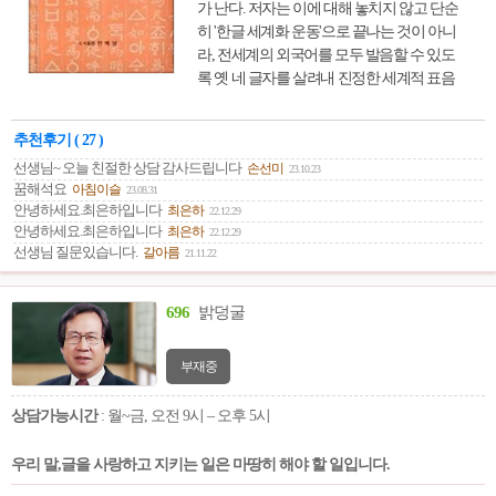
가 난다. 저자는 이에 대해 놓치지 않고 단순
히 '한글 세계화 운동'으로 끝나는 것이 아니
라, 전세계의 외국어를 모두 발음할 수 있도
록 옛 네 글자를 살려내 진정한 세계적 표음
문자로 만들자고 주장한다.
추천후기 ( 27 )
선생님~ 오늘 친절한 상담 감사드립니다
손선미
23.10.23
꿈해석요
아침이슬
23.08.31
안녕하세요.최은하입니다
최은하
22.12.29
안녕하세요.최은하입니다
최은하
22.12.29
선생님 질문있습니다.
갈아름
21.11.22
696
밝덩굴
부재중
상담가능시간
: 월~금, 오전 9시 – 오후 5시
우리 말,글을 사랑하고 지키는 일은 마땅히 해야 할 일입니다.