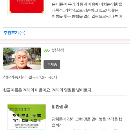
은 이름이 우리의 몸과 마음에 미치는 영향을
과학적, 의학적으로 검증하고 있으며, 좋은
이름을 찾는 방법을 널리 알림으로써 나쁜 이
름으로 인한 피해를 줄이고, 좋은 이름으로
건강과 행운을 찾는 과정을 알기 쉽게 보여준
추천후기 ( 0 )
다. 세계 최초로 이름이 뇌와 심장에 미치는
영향을 연구한 이름치료연구가 안동연 박사
는 이 책을 통해 이름은 소리와 글자의 주파
695
밝한샘
수이며, 이름의 주파수가 인체에 상호 긍정적
으로 작용하느냐 부정적으로 작용하느냐에
부재중
따라 삶의 질이 달라진다는 것을 강조하고,
이름에너지를 효과적으로 얻는 방법에 대해
상담가능시간
: 월~금 / 09시~18시
상세히 설명하고 있다.
한글이름은 겨레의 마음이요. 겨레의 영원한 빛이로다.
밝한샘 著
광화문에 감히 그런 것을 걸어놓을 생각을 했
을까?