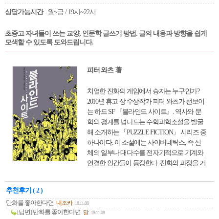
라고 말한다. 앞으로 15년 뒤 우리가 맞이할
상담가능시간
: 월~금 / 19시~22시
미래에 대한 구체적인 청사진을 제시하는 이
책은 일자리가 필요 없어지는 시대에 달라질
초중고 자녀들이 쓰는 교양, 인문학 글쓰기 방법. 글의 내용과 방향을 쉽게
사회적 변화에 대한 전망한다. 그리고 개인의
모색할 수 있도록 도와드립니다.
열정을 창출하는 창업에 불이 붙고, 사람들을
메이커센터로 인도하는 정부 정책으로 메이
커 운동이 활발히 일어날 것이라 내다본다.
피터 와츠 著
미래에 어떤 기술과 혁신이 일의 판도를 변화
시키는지, 그로 인해 어떤 일자리가 사라지고
치열한 진화의 게임에서 승자는 누구인가?
생겨나는지를 미리 아는 것만으로도 미래의
2010년 휴고 상 수상작가 피터 와츠가 선보이
비즈니스를 준비하고 성공하는 첫걸음이 될
는 하드 SF 『블라인드 사이트』. 역사와 문
것이다.
학의 경계를 넘나드는 수학과학소설을 발굴
해 소개하는 「PUZZLE FICTION」 시리즈 중
하나이다. 이 소설에는 사이버네틱스, 즉 신
체의 일부나 대다수를 전자기적으로 기계와
연결한 인간들이 등장한다. 진화의 과정을 거
치면서 출현하게 된 다양한 종족, 그리고 그
종족들 간의 치열한 전쟁이 펼쳐진다. 인간이
추천후기 ( 2 )
세상에서 가장 우월한 존재라고 생각하는 사
만화를 좋아한다면
내조카
18.11.08
람들에게 각성의 메시지를 전하며, 인간이라
[답변] 만화를 좋아한다면
달
18.11.08
는 생명체를 되돌아보게 한다.