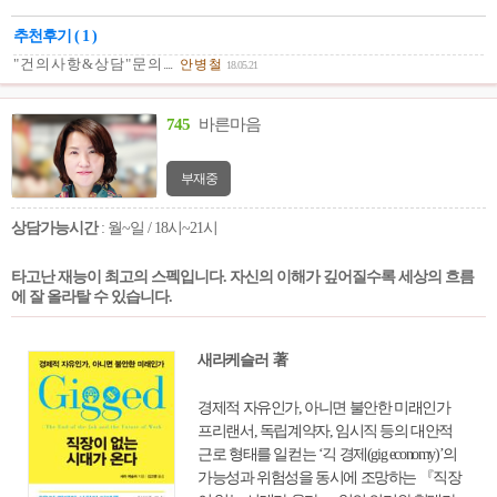
사이에서 당연하다고 여겨지는 자녀교육의
추천후기 ( 1 )
통념들을 거침없이 뒤짚는다.
" 건 의 사 항 & 상 담 " 문 의 ....
안 병 철
18.05.21
745
바른마음
부재중
상담가능시간
: 월~일 / 18시~21시
타고난 재능이 최고의 스펙입니다. 자신의 이해가 깊어질수록 세상의 흐름
에 잘 올라탈 수 있습니다.
새라케슬러 著
경제적 자유인가, 아니면 불안한 미래인가
프리랜서, 독립계약자, 임시직 등의 대안적
근로 형태를 일컫는 ‘긱 경제(gig economy)’의
가능성과 위험성을 동시에 조망하는 『직장