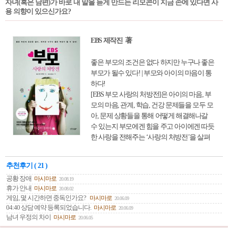
자녀(혹은 남편)가 바로 내 말을 듣게 만드는 리모콘이 지금 손에 있다면 사
거나, 일에서 성공하고 싶지만 그 방향을 쉬
용 의향이 있으신가요?
잡지 못하고 방황하는 사람 그리고 인생에서
가장 중요시해야 하는 것 등 삶의 지혜를 구
하고자 하는 이들에게 이 책은 확실한 지침서
EBS 제작진 著
로 다가갈 것이다.
좋은 부모의 조건은 없다 하지만 누구나 좋은
부모가 될수 있다! | 부모와 아이의 마음이 통
하다!
[EBS 부모 사랑의 처방전]은 아이의 마음, 부
모의 마음, 관계, 학습, 건강 문제들을 모두 모
아, 문제 상황들을 통해 어떻게 해결해나갈
수 있는지 부모에겐 힘을 주고 아이에겐 따듯
한 사랑을 전해주는 ‘사랑의 처방전’을 살펴
본 책이다.
추천후기 ( 21 )
공황 장애
마시마로
20.08.19
휴가 안내
마시마로
20.08.02
게임, 몇 시간하면 중독인가요?
마시마로
20.06.09
04:40 상담 예약 등록되었습니다.
마시마로
20.06.09
남녀 우정의 차이
마시마로
20.06.05