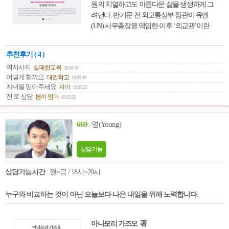
원의 치열하고도 아름다운 삶을 생생하게 그
려낸다. 반기문 전 외교통상부 장관이 유엔
(UN) 사무총장을 역임한 이후 ‘외교관’이란
직업에 대한 일반인들의 관심이 커지고 있다.
대학의 외교학과 인기도 상승하고 있으며, 외
추천후기 ( 4 )
교관을 꿈꾸는 청소년과 어린이들도 많아졌
역지사지
실패한교육
20.04.30
다. 전 세계를 다니며 안정된 지위를 누리며,
어떻게 할까요
대안학교
19.09.30
영화나 드라마 등에서 보여 주는 멋지고 화려
자녀를 믿어주세요
지미
19.03.25
한 생활을 할 수 있다고 믿기 때문이다. 물론
진 로 상담
봄이 엄마
19.03.25
나라를 대표하는 사람이기에 주어지는 혜택
이 있으며, 명예도 따른다. 하지만 겉으로 보
이는 화려한 생활과 달리 의외로 애환도 많
669
영(Young)
고, 국익 수호를 위해 흔히 총성 없는 전쟁터
라는 외교무대에서 경쟁해야 하는 피 마르는
상담가능
직업이기도 하다. 이 책 ≪외교관은 국가대표
멀티플레이어≫는 지난 25년간 다양한 분야
상담가능시간
: 월~금 / 18시~20시
에서 활약하며 다자외교의 전문가로 활약한
김효은 대사와 국립외교원 출신으로 한반도
누구와 비교하는 것이 아닌 오늘보다 나은 내일을 위해 노력합니다.
평화교섭본부 북핵정책과에서 근무한 오지
은 사무관이 자신들의 경험과 깨달음을 꾸밈
없이 솔직하게 담고 있다. 즉, 외교관은 구체
아나모리 가즈오 著