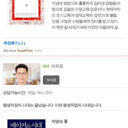
이념과 방법으로 훌륭하게 길러낸 경험을 바
탕으로 집필된 가정교육 입문서다. 현재까지
도 조기교육과 영재교육의 '경전'으로 불릴
만큼, 수많은 사람들에게 찬사를 받고 있다.
이 책은 칼 비데가 14세 이전의 아들에게 실
시했던 조기교육과 아들 칼 비데가 조기교육
을 받아들이는 상황에 대해서 두루 얘기하
추천후기 ( 1 )
며, 최고의 답안을 제시한다. 특히 아버지 칼
Info news
KennethWem
20.09.01
비데가 아들 칼 비데를 천재로 키워내는 과
정을 상세하게 안내한다. 이 과정에서 부모
가 어떤 철학을 갖고 아이를 양육해야 하는
614
새로움
지를 엿볼 수 있다. 칼 비테의 교육이념은 오
늘날 주목받고 있는 조기교육, 소질교육, 전
부재중
인교육과 일치한다. 지난 200년 동안《칼 비
테의 교육(The Education of Karl Witte)》은 전 세
상담가능시간
: 매일 / 8시~22시
계의 수많은 사람들에게 영향을 주었다. 독
자는 칼 비데가 아들을 양육하며 경험한 생
평생직장의 시대는 끝났습니다. 이제 평생직업의 시대입니다.
생한 교육 체험을 통해, 아이의 일상생활 전
반의 교육에 대해 이해할 수 있다.
박영숙 著