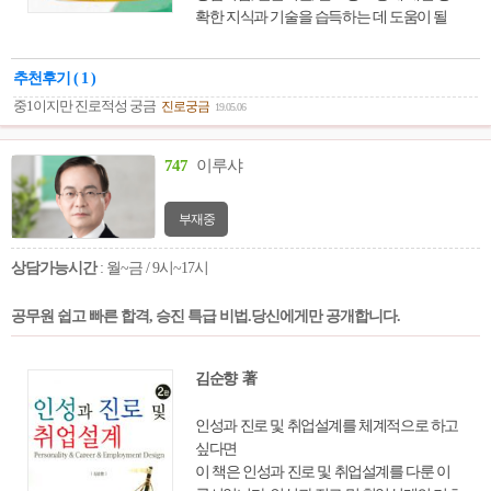
확한 지식과 기술을 습득하는 데 도움이 될
것이다.
추천후기 ( 1 )
중1이지만 진로적성 궁금
진로궁금
19.05.06
747
이루샤
부재중
상담가능시간
: 월~금 / 9시~17시
공무원 쉽고 빠른 합격, 승진 특급 비법.당신에게만 공개합니다.
김순향 著
인성과 진로 및 취업설계를 체계적으로 하고
싶다면
이 책은 인성과 진로 및 취업설계를 다룬 이