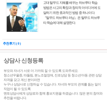
고대 탈무드 지혜를 배우는 하브루타 학습
있고 힘없는 사람도 있었다. 또 이것은 누군
방법은 사고의 확장과 창의적 아이디어에 도
가에겐 자유와 유연성, 경제적 이익이 보장되
달하기 위한 효과적인 방법 중 하나이다.
는 삶이었고, 누군가에게는 실업에 대한 차악
『탈무드 하브루타 러닝』은 탈무드 하브루
의 선택일 뿐이었다. 저자는 긱 경제를 체험
타 학습에 대해 설명한다.
중인 사람들이 일하는 현장과 경제 전문가들
을 취재하며 지금 우리가 맞닥뜨린 중대한 질
문에 대한 답을 찾아나가고, 직업의 종말과
일의 미래에 대해 함께 생각해본다.
추천후기 ( 0 )
상담사 신청등록
부모와 자녀가 서로 더 가까워 질 수 있도록 도와주세요.
청소년우울증, 따돌림, 분노조절장애, 진로상담 등 청소년/아동 관련 상담
자격을 갖고 계신 분이라면
누구나 상담사로 신청하실 수 있습니다. 자녀와 부모의 관계를 돕는 일이
직업이 될 수 있도록
멘토상담사에게 상담료와 함께 홍보지원을 하겠습니다. 많은 분의 참여와
추천을 바랍니다.