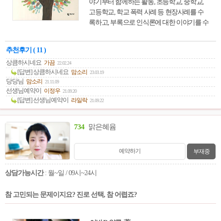
야기부터 함께하는 활동, 초등학교, 중학교,
고등학교, 학교 폭력 사례 등 현장사례를 수
록하고, 부록으로 인식론에 대한 이야기를 수
록한 책이다.
추천후기 ( 11 )
상큼하시네요
가끔
22.02.24
[답변] 상큼하시네요
맘소리
23.03.19
당당님
맘소리
21.11.09
선생님예약이
이정우
21.09.20
[답변] 선생님예약이
라일락
21.09.22
734
맑은혜윰
예약하기
부재중
상담가능시간
: 월~일 / 09시~24시
참 고민되는 문제이지요? 진로 선택, 참 어렵죠?