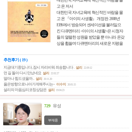
대한민국 자녀교육에 혁신적인 바람을 몰
고 온 저서
대한민국 자녀교육에 혁신적인 바람을 몰
고 온 『아이의 사생활』 개정판. 2008년
EBS에서 방송되어 센세이션을 불러일으
킨 다큐멘터리 <아이의 사생활>은 시청자
들의 열렬한 성원을 받았을 뿐 아니라 온갖
상을 휩쓸며 다큐멘터리의 새로운 지평을
열었다는 찬사를 받은 바 있다. 1권인 ‘두
뇌.인지 발달’은 기존 도서에 새로운 내용
추천후기 ( 19 )
을 추가하여 정보를 더욱 풍부히 했다. 아
지금대기중입니다, 잠시 자리비워 죄송합니다 .
설리
이의 뇌가 어떤 단계를 거쳐 발달하는지,
22.09.12
먼 길 돌아 다시 만났네요
설리
22.02.27
아들과 딸이 서로 다른 이유와 획일적인 교
얼마나 힘드셨을까...
설리
20.11.20
육환경 속에서 각각의 특성을 살리는 양육
옳은방향으로나아가게해주시는~
이수지
20.01.15
법은 무엇인지, 내 아이의 두뇌성향을 눈여
설리의 마음심리코칭상담은
설리
19.04.23
겨보는 법과 맞춤 교육법을 소개한다. 또한
다중지능 이론에 입각해서, 내 아이만의 강
점지능과 약점지능을 찾는 법을 일러주고,
729
유성
강점지능을 키워 성공의 발판을 마련할 수
있는 노하우도 소개한다. ‘인공지능 시
부재중
대’의 도래에 따라 자녀교육에 대해서도 말
들이 많다. 인공지능이 인간의 학습능력과