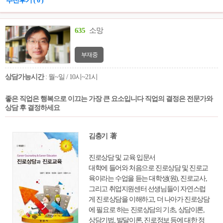
추천후기 ( 0 )
이가 내적인 만족감과, 외적인 성취감까지
모두 이뤄내며 행복하고 성공적인 삶을 살
수 있을까? 궁극적으로 아이가 스스로 행복
635
소망
을 개척해나가며 자존감 높은 삶을 살 수 있
도록 양육하는 법을 배워보자.
부재중
상담가능시간
: 월~일 / 10시~21시
좋은 직업은 행복으로 이끄는 가장 큰 요소입니다 직업의 결정은 전문가와
상담 후 결정하세요
김충기 著
진로상담 및 교육 입문서
대학에 들어와 처음으로 진로상담 및 진로교
육이라는 수업을 듣는 대학생(원), 진로교사,
그리고 취업지원센터 선생님들이 자연스럽
게 진로상담을 이해하고, 더 나아가 진로상담
에 필요로 하는 진로상담의 기초, 상담이론,
상담기법, 발달이론, 진로정보 등에 대한 정