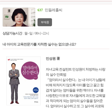
637
민들레홀씨
부재중
상담가능시간
: 월~일 / 08시~22시
내 아이의 교육전문가를 자처한 실수는 없으셨나요?
민성원 著
자녀교육 컨설턴트 민성원이 처방하는 사랑
의 실수 만회법
『엄마라서 실수한다』는 내 아이가 남들에
비해 뒤처지지 않도록 아이를 업고 끌고 힘
겹게 달리는 엄마들을 위한 책이다. 자녀를
사랑한단 이유로 자녀들에게 과도한 교육열
과 착각하게 되는 엄마의 실수들을 짚어준
다. 엄마라서 실수하고 또 그 실수에 괴로워
하는 사례들을 다채롭게 담으면서 엄마들