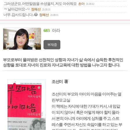
그러셨군요..어떤말씀을 쓰셨을지..저도 아쉬워요
초아
21.09.12
요하다고 이야기한다. 쓸데없는 생각을 멈추
ㅋ 날아갔어요~^^
정혜선
21.09.11
고, 자신의 의식을 먹고, 보고, 듣고, 호흡하
너무..감사드립니다..😂
정혜선
21.09.11
고, 몸을 움직이며, 감정이 흘러가는 ‘현재’에
집중하는 방법 등 7가지 마음챙김 원칙과 함
께 엄마 자신을 위해 분노의 나날에서 벗어
683
아라
나는 법, 자신의 상처에서 벗어나 자신을 위
로하고 격려하며 새로운 날들로 인생을 채우
부재중
는 법 등을 제안하고 있다.
부모로부터 물려받은 선천적인 성향과 자녀가 삶 속에서 습득한 후천적인
성향을 토대로 자녀의 진로와 자녀교육에 대한 방법을 나누고자 합니다.
조선미 著
조선미의 부모와 아이의 마음을 이어주는 열
린부모교실
이 책에는 자식에 대한 기대가 커서, 내 맘같
이 되지 않아서 혹은 어떻게 해야 할지 몰라
서 본의 아니게 아이에게 상처를 주고, 스트
레스를 주면서 자신도 속앓이를 하고 있는 부