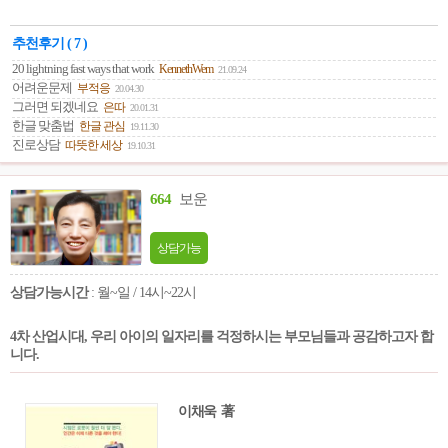
해 주는 유용한 안내서이다.
추천후기 ( 7 )
20 lightning fast ways that work
KennethWem
21.09.24
어려운문제
부적응
20.04.30
그러면 되겠네요
은따
20.01.31
한글 맞춤법
한글 관심
19.11.30
진로상담
따뜻한 세상
19.10.31
664
보운
상담가능
상담가능시간
: 월~일 / 14시~22시
4차 산업시대, 우리 아이의 일자리를 걱정하시는 부모님들과 공감하고자 합
니다.
이채욱 著