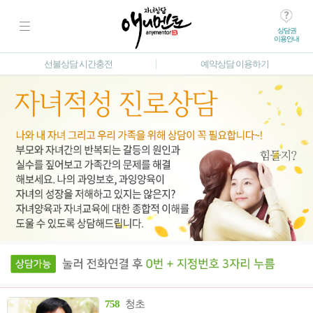
상담권
이용안내
선불상담 시간충전
예약상담 이용하기
758
청초