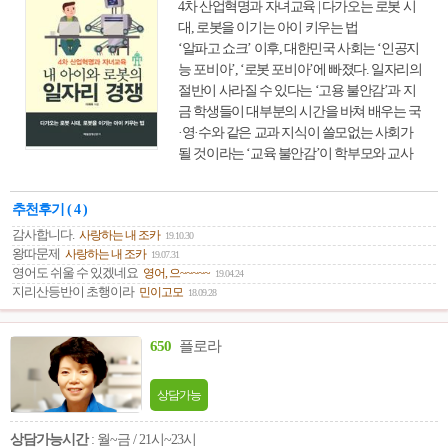
4차 산업혁명과 자녀교육 | 다가오는 로봇 시
대, 로봇을 이기는 아이 키우는 법
‘알파고 쇼크’ 이후, 대한민국 사회는 ‘인공지
능 포비아’, ‘로봇 포비아’에 빠졌다. 일자리의
절반이 사라질 수 있다는 ‘고용 불안감’과 지
금 학생들이 대부분의 시간을 바쳐 배우는 국
·영·수와 같은 교과 지식이 쓸모없는 사회가
될 것이라는 ‘교육 불안감’이 학부모와 교사
들에게 만연해있다. 하지만, ‘인공지능 시대
국·영·수를 배우는 것은 포크레인이 있는데
추천후기 ( 4 )
삽질을 배우는 것과 같다’는 식의 접근은 아
감사합니다.
사랑하는 내 조카
19.10.30
무런 도움이 되지 못한다. 지금 당장 내 아이
왕따문제
사랑하는 내 조카
19.07.31
만 국·영·수를 그만두고 창의교육과 놀이교육
영어도 쉬울 수 있겠네요
영어, 으~~~~~
19.04.24
만 시킬 수 있는 환경이 아니기 때문이다.
지리산등반이 초행이라
민이고모
18.09.28
650
플로라
상담가능
상담가능시간
: 월~금 / 21시~23시