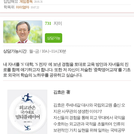
답답해요
게임중독
20.01.31
친구가 내 자녀가 내 연인이 또는 배우자가
학폭위
아이엄마
19.07.22
이러한 고민을 하고 있다고 해서 문제가 있는
것이 아니라는 것을 모두가 알아줬으면 한다.
이 사람들은 다른 사람들보다 더 먼저 이 고
731
지미
민을 시작하게 된 것일 뿐 언젠간 당신도 이
고민에 빠지게 될 수 있기 때문이다. 이러한
상담가능
인식의 전환만으로도 이들은 더 편안하게 자
신에 대해 생각하고 유연하게 대처해 나갈 수
상담가능시간
: 월~금 / 10시~11시30분
있게 될 것이다.
내 자녀를 'S' 대학, 'S 전자' 에 보낸 경험을 토대로 교육 방안과 자녀들의 진
로를 함께 얘기하고자 합니다. 또한 저 자신이 저술한 '중학영어교재'를 기초
로 외국어 학습의 노하우를 공유하고 싶습니다.
김효은 著
김효은 주세네갈 대사와 국립외교원 출신 오
지은 사무관의 생생한 이야기!
자신들의 경험을 통해 외교 무대에서 국익을
수호하는 외교관과 국적을 초월하여 인류의
보편적인 가치 실현을 위해 일하는 국제공무