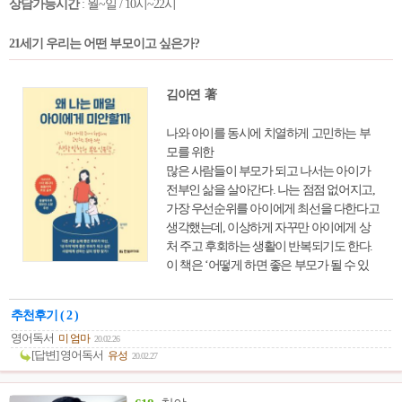
상담가능시간
: 월~일 / 10시~22시
추론능력, 지각능력, 언어능력 등을 따라잡
을 날도 멀지 않았다는 인식은 미래에 대해
21세기 우리는 어떤 부모이고 싶은가?
불안함을 심어주기에 충분하다. 하지만 인
공지능이 대체할 수 없는 인간의 영역은 분
명 존재하고, 그 비밀은 여전히 ‘뇌’에 있다.
김아연 著
아이의 뇌 발달을 이해하고, 적성을 더 심
도 있게 고민해봐야 하는 이유가 바로 여기
나와 아이를 동시에 치열하게 고민하는 부
에 있다. 이 책을 통해 인간의 발달과정을
모를 위한
심도 있게 배울 수 있는 것은 물론이고, 잠
많은 사람들이 부모가 되고 나서는 아이가
재되어 있는 무궁한 능력을 우리 아이가 제
전부인 삶을 살아간다. 나는 점점 없어지고,
대로 발휘하고 더욱 성공적이고 행복한 인
가장 우선순위를 아이에게 최선을 다한다고
생을 설계하려면 무엇을 어떻게 해야 하는
생각했는데, 이상하게 자꾸만 아이에게 상
지도 터득할 수 있을 것이다.
처 주고 후회하는 생활이 반복되기도 한다.
이 책은 ‘어떻게 하면 좋은 부모가 될 수 있
을까?’, ‘어떻게 하면 매일 아이에게 미안해
하지 않아도 될까?’를 고민하는 부모에게 권
추천후기 ( 2 )
하는 마음 성장 프로젝트라 할 수 있다. 어떻
영어독서
미 엄마
20.02.26
게 보면 부모는 아이가 우리 품을 떠나 건강
[답변] 영어독서
유성
20.02.27
하게 살아갈 수 있도록 도와주는 사람이다.
아이가 온전히 바로서기 위해서는 부모인
우리가 우리 자신의 삶을 잃지 말아야 한다.