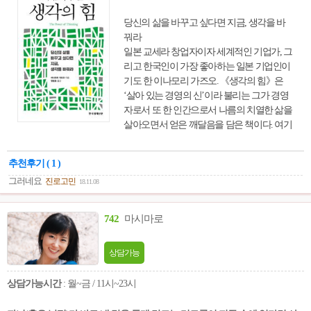
적으로 어떤 일을 하는지, 어떤 보람이 있고,
어떤 어려움이 따르는지, 외교관이 되려면 어
당신의 삶을 바꾸고 싶다면 지금, 생각을 바
떻게 공부해야 하는지에 대해 구체적이면서
꿔라
쉽게 설명해 준다. 아울러 ‘국제공무원’이라
일본 교세라 창업자이자 세계적인 기업가, 그
고 일컬어지는 국제기구 직원이 되기 위해서
리고 한국인이 가장 좋아하는 일본 기업인이
는 어떻게 준비해야 하는지에 대해서도 설명
기도 한 이나모리 가즈오. 《생각의 힘》은
하고 있다.
‘살아 있는 경영의 신’이라 불리는 그가 경영
자로서 또 한 인간으로서 나름의 치열한 삶을
살아오면서 얻은 깨달음을 담은 책이다. 여기
에는 결코 만만치 않았던 좌절과 실패를 극복
하고 자신만의 경영 이념과 방식을 구축해 성
추천후기 ( 1 )
공적인 길을 걸어온 경영자의 생각과 지혜가
그러네요
진로고민
18.11.08
오롯이 담겨 있다. 그는 특히 인생에서 가장
우선시할 것이 ‘사고방식’이라 강조하고, 늘
긍정적인 생각으로 살아갈 것을 미래를 짊어
742
마시마로
질 젊은이들에게 주문하고 있다. 실패를 거듭
했던 학생 시절, 첫 직장 쇼후공업 입사, 교세
상담가능
라와 KDDI 창립, JAL 회생 과정 등에 관한 내
용이 인터뷰 형식을 통해 감동적으로 또 생생
상담가능시간
: 월~금 / 11시~23시
하게 전달된다. 자신이 처한 환경을 탓하는
등 늘 부정적인 생각에 사로잡혀 있는 사람이