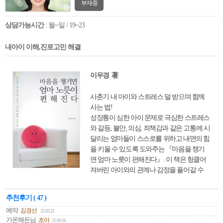
부재중
상담가능시간
: 월~일 / 19~23
내아이 이해,진로고민 해결
이우경 著
사춘기 내 아이와 스트레스 덜 받으며 함께
사는 법!
성장통이 심한 아이 문제로 극심한 스트레스
와 갈등, 불안, 의심, 죄책감과 같은 고통에 시
달리는 엄마들이 스스로를 위하고 내면의 힘
을 키울 수 있도록 도와주는 『마음을 챙기
면 엄마 노릇이 편해진다』. 이 책은 헝클어
져버린 아이와의 관계나 감정을 풀어갈 수
있도록 ‘마음챙김’이라는 구체적인 생활 속
실천법을 제시한다. 저자는 엄마의 그릇의
추천후기 ( 47 )
크기가 어느 정도인지 늘 시험하게 만드는
예약
김경선
25.03.21
아이의 사춘기 시기에는 아이의 성장을 돕고
가온해든님
초아
21.09.16
엄마인 자신의 성숙을 위해서 마음공부가 필