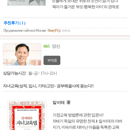
모들에게 보내는 위로와 조언이 담겨 있다.
'육아가 즐거운 부모-행복한 아이'의 관계로
변화하기 위해서는 부모와 아이의 마음을 어
떻게 이어야 하는지 수많은 부모와 자녀를 만
추천후기 ( 1 )
나본 조선미 박사의 명쾌한 조언을 들어본다.
Продвижение сайтов в Москве
HenryFUp
24.01.02
665
양선
부재중
상담가능시간
: 월~금 / 17시~22시
자녀교육(성적, 입시, 기타)고민~ 공부해결사에 듣는다!!
칼 비테 著
가정교육 방법론에 관한 입문서!
19세기 독일의 유명한 천재 Jr. 칼 비데의 아버
지가, 미숙아로 태어난 아들을 독특한 교육