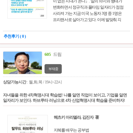
이 없는 시대가 온다』. 일의 의미와 형태가
변화하면서 정규직과 풀타임 일자리가 점점
사라져 가는 지금 미국 노동자 3명 중 1명은
프리랜서로 살아가고 있다. 이에 발맞춰 긱
경제 역시 가파르게 성장하고 있는데, 이 같
은 변화가 노동시장과 자본시장에 끼치는 영
추천후기 ( 0 )
향은 무엇이고, 각계각층의 노동자와 구직자
가 직면한 도전은 무엇일까? 전 세계에서 가
장 주목받는 미디어 스타트업인 ‘쿼츠
605
드림
(Quartz)’의 부편집장으로, 오랫동안 일의 미래
를 파헤쳐온 저자는 실제로 긱 경제를 체험하
부재중
고 있는 다섯 명의 이야기를 우리에게 들려준
다. 캔자스시티의 우버 택시운전사 겸 웨이
상담가능시간
: 월,화,목 / 19시~22시
터, 뉴욕에서 정직원 생활을 그만두고 긱스터
에 합류한 잘나가는 프로그래머, 메커니컬터
크를 통해 소득을 벌어들이는 캐나다의 워킹
자녀들을 위한 4차혁명시대 학습법! 나를 알면 직업이 보이고, 기업을 알면
일자리가 보인다. 하브루타 러닝으로 4차 산업혁명시대 학습을 준비하자!
맘, 프리랜서로 지역 경제를 되살리겠다는 아
칸소주 자선활동가 등 다양한 인물들의 발자
취를 좇으며 이미 우리 앞에 펼쳐진 미래를
헤츠키 아리엘라, 김진자 著
세밀하게 그려간다. 긱 경제는 많은 사람의
삶에 영향을 미쳤다. 그중에는 부유한 사람도
지혜를 배우는 공부법
있고 가난한 사람도 있었고, 힘 있는 사람도