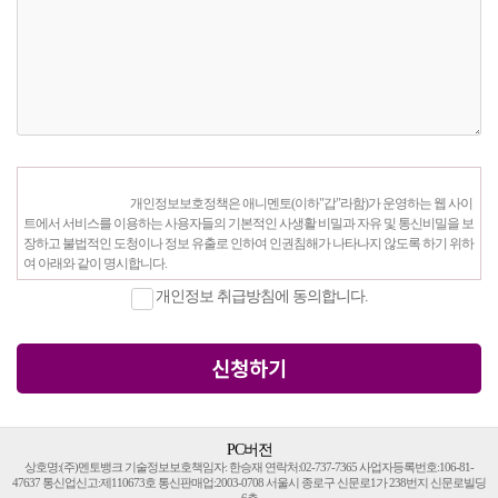
				개인정보보호정책은 애니멘토(이하"갑"라함)가 운영하는 웹 사이
트에서 서비스를 이용하는 사용자들의 기본적인 사생활 비밀과 자유 및 통신비밀을 보
장하고 불법적인 도청이나 정보 유출로 인하여 인권침해가 나타나지 않도록 하기 위하
여 아래와 같이 명시합니다.

개인정보 취급방침에 동의합니다.
▶ 개인정보의 수집 및 이용목적 
신청하기
"갑"은 수집한 개인정보는 민원처리, 상담사실 확인, 상품 배송 목적으로 활용되며, 수
집된 정보는 1년 동안 보관됩니다.

PC버전
상호명:(주)멘토뱅크 기술정보보호책임자: 한승재 연락처:02-737-7365 사업자등록번호:106-81-
47637 통신업신고:제110673호 통신판매업:2003-0708 서울시 종로구 신문로1가 238번지 신문로빌딩