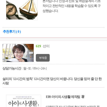
론서입니다. 인성과 진로 및 취업설계의 기초
적이고 전반적인 내용을 학습할 수 있도록 구
성했습니다.
추천후기 ( 0 )
619
선이
부재중
상담가능시간
: 월~토 / 09시~24시
설리의 '12시간의 법칙’ 12시간이면 당신이 바뀝니다. 당신을 믿어 줄 단 한
사람
EBS 아이의 사생활 제작팀 著