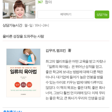
367
청아
예약하기
상담가능
상담가능시간
: 월~일 / 10시~24시
올바른 성장을 도와주는 사람
김무귀, 펌프킨 著
최고의 엘리트들은 어떤 교육을 받고 자랐나
『일류의 육아법』은 뛰어난 성적을 얻고,
좋은 학교에 보내는 방법에 대해 다룬 책은
아니다. 대기업에 들어가 높은 연봉을 받을
수 있는 아이로 키우는 법에 대해 다루지도
않았다. 이 책의 목표는 좋은 대학, 좋은 회사
너머, 그보다 훨씬 먼 미래에 있다. 이제 우리
는 좋은 학교, 큰 회사가 우리의 인생을 성공
시켜주지도, 행복하게 해주지도 못한다는 사
실을 알고 있다. 그렇다면 어떻게 키워야 아