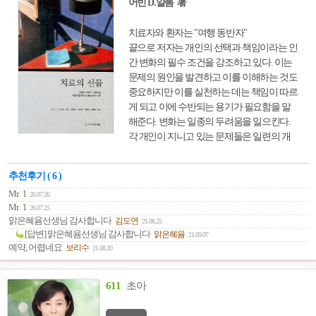
어빈 D.얄롬 著
치료자와 환자는 "여행 동반자"
끝으로 저자는 개인의 선택과 책임이라는 인
간 변화의 필수 조건을 강조하고 있다. 이는
문제의 원인을 발견하고 이를 이해하는 것도
중요하지만 이를 실천하는 데는 책임이 따르
게 되고 이에 수반되는 용기가 필요함을 말
해준다. 변화는 일종의 두려움을 일으킨다.
각 개인이 지니고 있는 문제들은 일련의 개
인적 “질서” 속에서 파생된 것이고 새로운
“질서”를 경험하기 위해서는 반듯이 “무질
추천후기 ( 6 )
서”, 즉 혼란의 상태를 경험하게 됨을 뜻한다.
Mr.
1
26.07.26
하나의 질서를 깨고 다른 질서를 만들어 나
Mr.
1
26.07.25
가기 위해서는 자신을 이해하는 것, 자신을
맑은혜윰선생님 감사합니다
김도연
21.08.25
수용하는 것, 그리고 자신을 개방하는 용기
[답변] 맑은혜윰선생님 감사합니다
맑은혜윰
21.09.07
가 반드시 필요하다. 저자는 이를 실행해 나
예약, 어렵네요
보리수
21.08.20
가는데 상담자가 어떤 구체적인 도움들을 줄
수 있는지를 매우 쉬운 어체로 설명해주고
있다.
611
초아