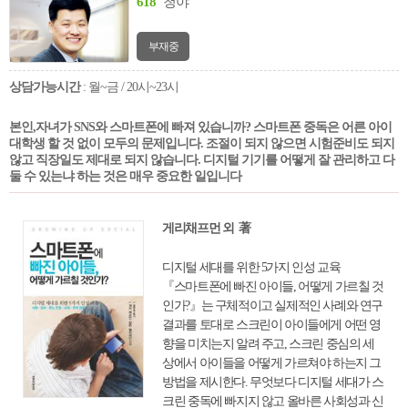
618
청야
무조건 아이에게 미안해하는 마음 대신 내
가 할 수 있는 일과 없는 일을 구분하고, 조금
부재중
더 단단해지는 연습을 해본다면 내가 바라
는 부모에 한 발 다가갈 수 있을 것이다.
상담가능시간
: 월~금 / 20시~23시
본인,자녀가 SNS와 스마트폰에 빠져 있습니까? 스마트폰 중독은 어른 아이
대학생 할 것 없이 모두의 문제입니다. 조절이 되지 않으면 시험준비도 되지
않고 직장일도 제대로 되지 않습니다. 디지털 기기를 어떻게 잘 관리하고 다
둘 수 있는냐 하는 것은 매우 중요한 일입니다
게리채프먼 외 著
디지털 세대를 위한 5가지 인성 교육
『스마트폰에 빠진 아이들, 어떻게 가르칠 것
인가?』는 구체적이고 실제적인 사례와 연구
결과를 토대로 스크린이 아이들에게 어떤 영
향을 미치는지 알려 주고, 스크린 중심의 세
상에서 아이들을 어떻게 가르쳐야 하는지 그
방법을 제시한다. 무엇보다 디지털 세대가 스
크린 중독에 빠지지 않고 올바른 사회성과 신