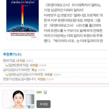
《유엔미래보고서》의 미래학자가 말하는,
가장 성공적인 미래의 일자리!
미래연구 싱크탱크인 ‘밀레니엄 프로젝트’의
한국 지부 유엔미래포럼 대표, 박영숙. 그동
안 《유엔미래보고서》 시리즈를 출간하며
미래 트렌드를 누구보다도 발 빠르게 전해온
저자가 이번에는 미래 일자리 트렌드에 주목
했다. 『메이커의 시대』는 미래 일자리의 판
도 변화가 시작될 2030년부터 거대한 흐름이
완성될 2050년까지 심도 깊게 파헤친 일자리
추천후기 ( 6 )
전망서이다. 이 책에서 저자는 2030년에는 첨
현재 직업
내 직업
23.08.31
단 기술과 인공지능 시스템으로 의식주, 교
[답변] 현재 직업
새로움
23.09.08
육, 의료가 무료화 되고, 인간이 하는 일을 대
심리상담사가 되려면
햇님
22.03.10
부분 기계, 센서, 칩, 로봇이 대신하게 되면서
[답변] 심리상담사가 되려면
새로움
22.03.10
일을 해야 할 필요가 없는 시대가 온다고 진
전문가선생님 감사합니다.
걱정맘
21.11.24
단한다. 단순히 일자리가 사라지는 것이 아니
라 일자리의 개념이 바뀌게 된다는 것. 즉, 일
은 생계를 위해 어쩔 수 없이 짊어져야 하는
689
달
책임감이 아니라, 누구든지 직접 아이디어를
내고 제품을 만들어 창의성을 발현하는 ‘메
부재중
이커(Maker, 1인 기업)’시대가 열리게 될 것이